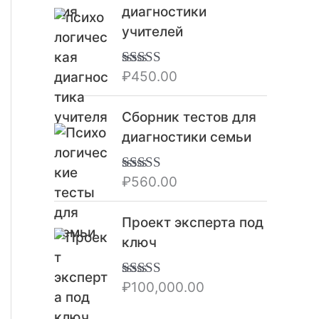
диагностики
учителей
₽
450.00
Оценка
5.00
из 5
Сборник тестов для
диагностики семьи
₽
560.00
Оценка
5.00
из 5
Проект эксперта под
ключ
₽
100,000.00
Оценка
5.00
из 5