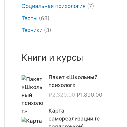
Социальная психология
(7)
Тесты
(68)
Техники
(3)
Книги и курсы
П
Т
Пакет «Школьный
е
е
психолог»
р
к
₽
2,320.00
₽
1,890.00
в
у
о
щ
Карта
н
а
самореализации (с
а
я
поддержкой)