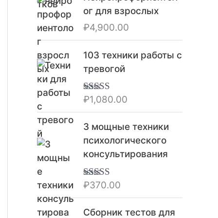
в
ог для взрослых
л
₽
4,900.00
я
л
103 техники работы с
а
тревогой
₽
2
,
₽
1,080.00
Оценка
5.00
из 5
3
2
3 мощные техники
0
психологического
.
консультирования
0
0
₽
370.00
Оценка
5.00
.
из 5
Сборник тестов для