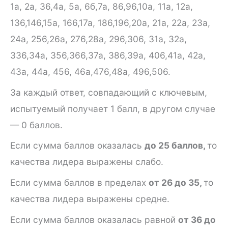
1а, 2а, 36,4а, 5а, 6б,7а, 86,96,10а, 11а, 12а,
136,146,15а, 166,17а, 186,196,20а, 21а, 22а, 23а,
24а, 256,26а, 276,28а, 296,306, 31а, 32а,
336,34а, 356,366,37а, 386,39а, 406,41а, 42а,
43а, 44а, 456, 46а,476,48а, 496,506.
За каждый ответ, совпадающий с ключевым,
испытуемый по­лучает 1 балл, в другом случае
— 0 баллов.
Если сумма баллов оказалась
до 25 баллов,
то
качества лиде­ра выражены слабо.
Если сумма баллов в пределах
от 26 до 35,
то
качества лидера выражены средне.
Если сумма баллов оказалась равной
от 36 до