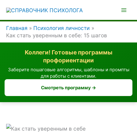
Перейти
к
содержимому
Главная
Психология личности
Как стать уверенным в себе: 15 шагов
Коллеги! Готовые программы
профориентации
Заберите пошаговые алгоритмы, шаблоны и промпты
для работы с клиентами.
Смотреть программу →