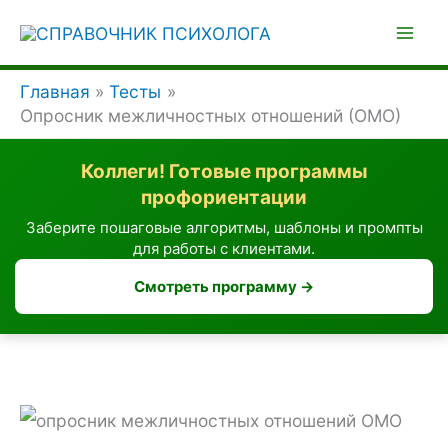
Перейти
к
содержимому
Главная
Тесты
Опросник межличностных отношений (ОМО)
Коллеги! Готовые программы
профориентации
Заберите пошаговые алгоритмы, шаблоны и промпты
для работы с клиентами.
Смотреть программу →