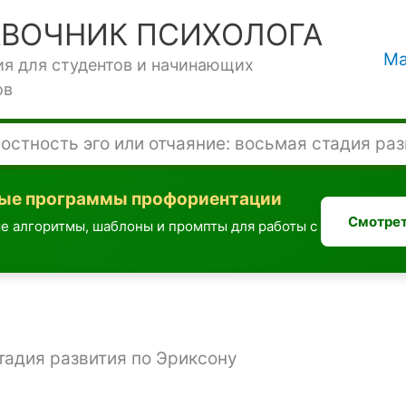
АВОЧНИК ПСИХОЛОГА
Ма
ия для студентов и начинающих
ов
остность эго или отчаяние: восьмая стадия ра
вые программы профориентации
Смотрет
е алгоритмы, шаблоны и промпты для работы с