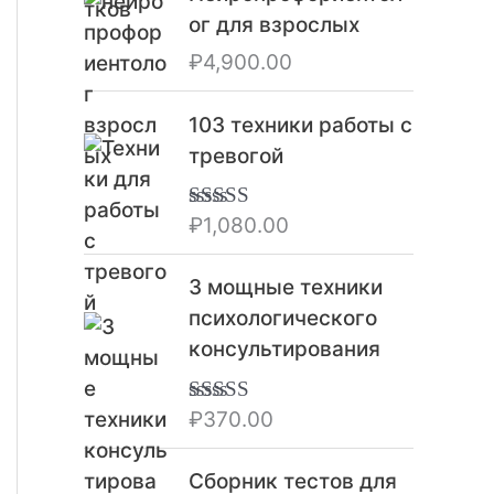
в
ог для взрослых
л
₽
4,900.00
я
л
103 техники работы с
а
тревогой
₽
2
,
₽
1,080.00
Оценка
5.00
из 5
3
2
3 мощные техники
0
психологического
.
консультирования
0
0
₽
370.00
Оценка
5.00
.
из 5
Сборник тестов для