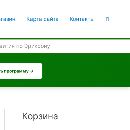
Поиск
газин
Карта сайта
Контакты
звития по Эриксону
ь программу →
Корзина