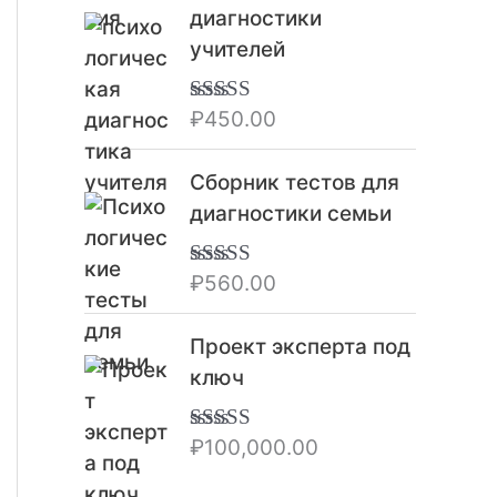
диагностики
учителей
₽
450.00
Оценка
5.00
из 5
Сборник тестов для
диагностики семьи
₽
560.00
Оценка
5.00
из 5
Проект эксперта под
ключ
₽
100,000.00
Оценка
5.00
из 5