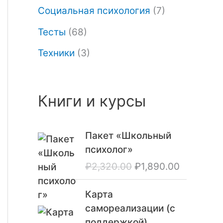
Социальная психология
(7)
Тесты
(68)
Техники
(3)
Книги и курсы
П
Т
Пакет «Школьный
е
е
психолог»
р
к
₽
2,320.00
₽
1,890.00
в
у
о
щ
Карта
н
а
самореализации (с
а
я
поддержкой)