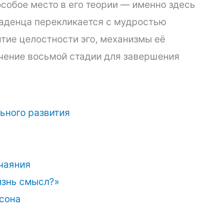
собое место в его теории — именно здесь
ладенца перекликается с мудростью
ятие целостности эго, механизмы её
чение восьмой стадии для завершения
ьного развития
тчаяния
изнь смысл?»
ксона