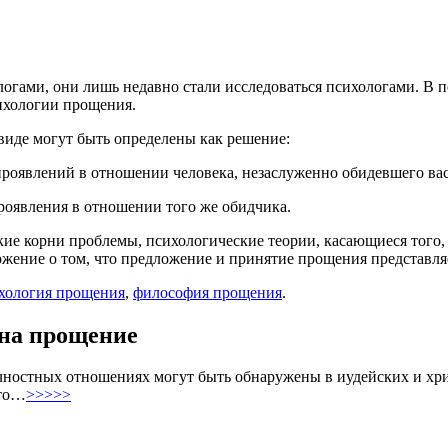
гами, они лишь недавно стали исследоваться психологами. В п
ихологии прощения.
иде могут быть определены как решение:
проявлений в отношении человека, незаслуженно обидевшего вас
роявления в отношении того же обидчика.
ие корни проблемы, психологические теории, касающиеся того,
жение о том, что предложение и принятие прощения представл
хология прощения
,
философия прощения
.
 на прощение
остных отношениях могут быть обнаружены в иудейских и христ
что…
>>>>>