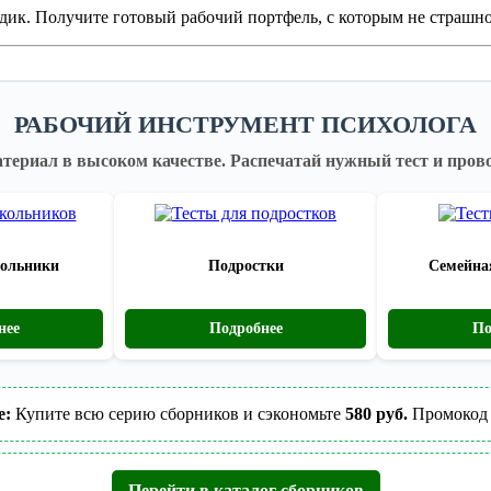
одик. Получите готовый рабочий портфель, с которым не страш
РАБОЧИЙ ИНСТРУМЕНТ ПСИХОЛОГА
ериал в высоком качестве.
Распечатай нужный тест и прово
ольники
Подростки
Семейна
нее
Подробнее
По
е:
Купите всю серию сборников и сэкономьте
580 руб.
Промокод 
Перейти в каталог сборников