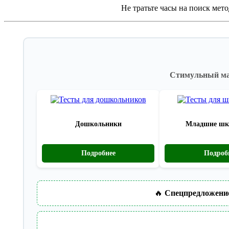
Не тратьте часы на поиск мет
Стимульный мат
Дошкольники
Младшие шк
Подробнее
Подроб
🔥
Спецпредложени