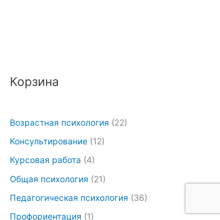
Корзина
П
Т
е
е
р
к
Возрастная психология
(22)
в
у
Консультирование
(12)
о
щ
Курсовая работа
(4)
н
а
Общая психология
(21)
а
я
ч
ц
Педагогическая психология
(36)
а
е
Профориентация
(1)