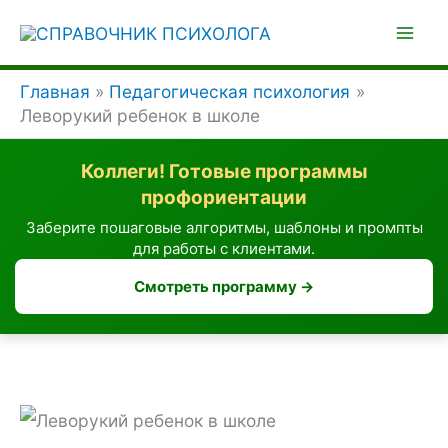
Перейти
к
содержимому
Главная
Педагогическая психология
Леворукий ребенок в школе
Коллеги! Готовые программы
профориентации
Заберите пошаговые алгоритмы, шаблоны и промпты
для работы с клиентами.
Смотреть программу →