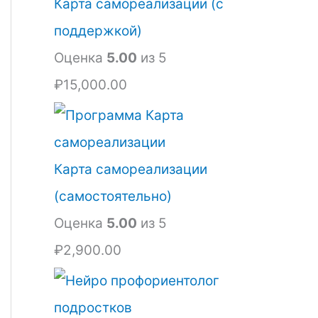
я
Карта самореализации (с
л
поддержкой)
а
Оценка
5.00
из 5
₽
₽
15,000.00
2
,
3
Карта самореализации
2
(самостоятельно)
0
Оценка
5.00
из 5
.
₽
2,900.00
0
0