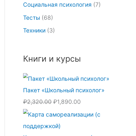
Социальная психология
(7)
ц
,
Тесты
(68)
е
8
Техники
(3)
н
9
а
0
с
.
Книги и курсы
о
0
с
0
т
.
Пакет «Школьный психолог»
а
₽
2,320.00
₽
1,890.00
в
л