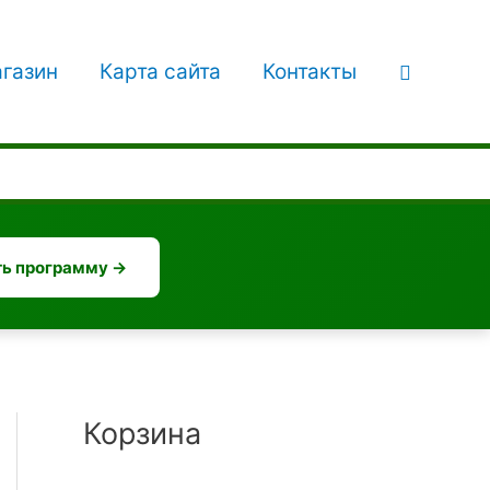
Поиск
газин
Карта сайта
Контакты
ь программу →
Корзина
П
Т
е
е