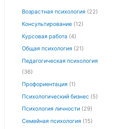
р
к
Возрастная психология
(22)
в
у
Консультирование
(12)
о
щ
Курсовая работа
(4)
н
а
Общая психология
(21)
а
я
Педагогическая психология
ч
ц
(36)
а
е
л
н
Профориентация
(1)
ь
а
Психологический бизнес
(5)
н
:
Психология личности
(29)
а
₽
Семейная психология
(15)
я
1