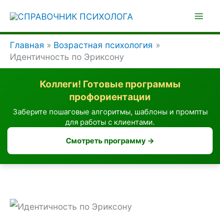
Перейти
к
содержимому
Главная
Возрастная психология
Идентичность по Эриксону
Коллеги! Готовые программы
профориентации
Заберите пошаговые алгоритмы, шаблоны и промпты
для работы с клиентами.
Смотреть программу →