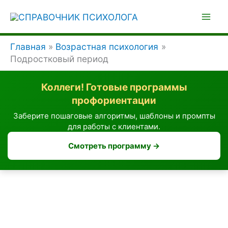
Перейти
к
содержимому
Главная
Возрастная психология
Подростковый период
Коллеги! Готовые программы
профориентации
Заберите пошаговые алгоритмы, шаблоны и промпты
для работы с клиентами.
Смотреть программу →