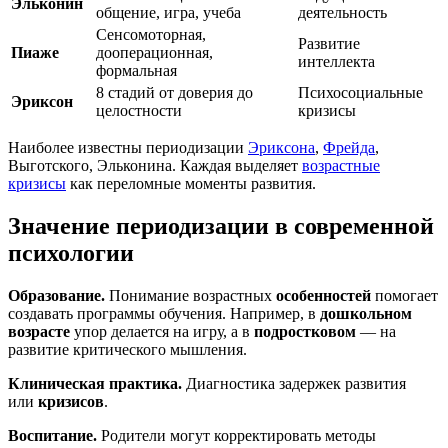
Эльконин
общение, игра, учеба
деятельность
Сенсомоторная,
Развитие
Пиаже
дооперационная,
интеллекта
формальная
8 стадий от доверия до
Психосоциальные
Эриксон
целостности
кризисы
Наиболее известны периодизации
Эриксона
,
Фрейда
,
Выготского, Эльконина. Каждая выделяет
возрастные
кризисы
как переломные моменты развития.
Значение периодизации в современной
психологии
Образование.
Понимание возрастных
особенностей
помогает
создавать программы обучения. Например, в
дошкольном
возрасте
упор делается на игру, а в
подростковом
— на
развитие критического мышления.
Клиническая практика.
Диагностика задержек развития
или
кризисов
.
Воспитание.
Родители могут корректировать методы