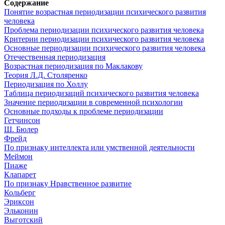
Содержание
Понятие возрастная периодизации психического развития
человека
Проблема периодизации психического развития человека
Критерии периодизации психического развития человека
Основные периодизации психического развития человека
Отечественная периодизация
Возрастная периодизация по Маклакову
Теория Л.Д. Столяренко
Периодизация по Холлу
Таблица периодизаций психического развития человека
Значение периодизации в современной психологии
Основные подходы к проблеме периодизации
Гетчинсон
Ш. Бюлер
Фрейд
По признаку интеллекта или умственной деятельности
Меймон
Пиаже
Клапарет
По признаку Нравственное развитие
Кольберг
Эриксон
Эльконин
Выготский