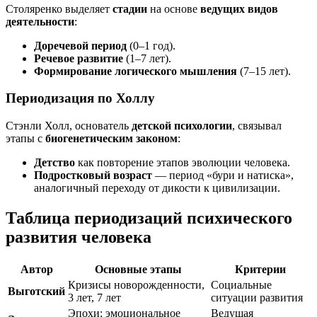
Столяренко выделяет
стадии
на основе
ведущих видов
деятельности
:
Доречевой период
(0–1 год).
Речевое развитие
(1–7 лет).
Формирование логического мышления
(7–15 лет).
Периодизация по Холлу
Стэнли Холл, основатель
детской психологии
, связывал
этапы с
биогенетическим законом
:
Детство
как повторение этапов эволюции человека.
Подростковый возраст
— период «бури и натиска»,
аналогичный переходу от дикости к цивилизации.
Таблица периодизаций психического
развития человека
Автор
Основные этапы
Критерии
Кризисы новорожденности,
Социальные
Выготский
3 лет, 7 лет
ситуации развития
Эпохи: эмоциональное
Ведущая