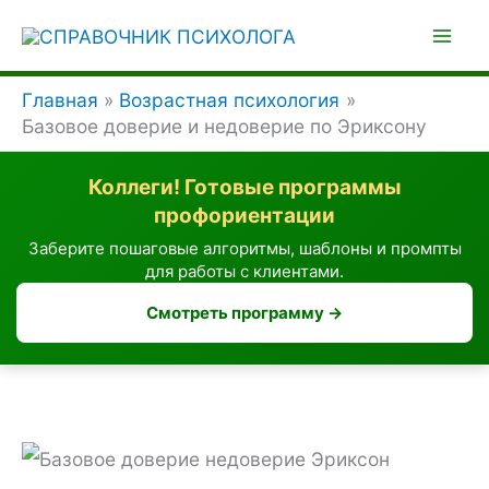
Перейти
к
содержимому
Главная
Возрастная психология
Базовое доверие и недоверие по Эриксону
Коллеги! Готовые программы
профориентации
Заберите пошаговые алгоритмы, шаблоны и промпты
для работы с клиентами.
Смотреть программу →