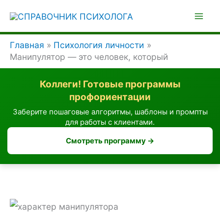
Перейти
к
содержимому
Главная
Психология личности
Манипулятор — это человек, который
Коллеги! Готовые программы
профориентации
Заберите пошаговые алгоритмы, шаблоны и промпты
для работы с клиентами.
Смотреть программу →