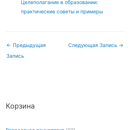
Целеполагание в образовании:
практические советы и примеры
←
Предыдущая
Следующая Запись
→
Запись
Корзина
П
Т
е
е
р
к