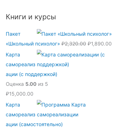
н
9
а
0
Книги и курсы
с
.
о
0
Пакет
с
0
«Школьный психолог»
₽
2,320.00
₽
1,890.00
т
.
Карта
а
самореализ
в
ации (с поддержкой)
л
Оценка
5.00
из 5
я
₽
15,000.00
л
Карта
а
самореализ
₽
ации (самостоятельно)