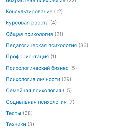
Возрастная психология
(22)
в
у
Консультирование
(12)
о
щ
Курсовая работа
(4)
н
а
Общая психология
(21)
а
я
ч
ц
Педагогическая психология
(36)
а
е
Профориентация
(1)
л
н
Психологический бизнес
(5)
ь
а
Психология личности
(29)
н
:
Семейная психология
(15)
а
₽
Социальная психология
(7)
я
1
Тесты
(68)
ц
,
Техники
(3)
е
8