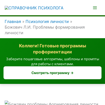
Перейти
к
содержимому
Главная
Психология личности
Божович Л.И. Проблемы формирования
личности
Коллеги! Готовые программы
профориентации
Заберите пошаговые алгоритмы, шаблоны и промпты
для работы с клиентами.
Смотреть программу →