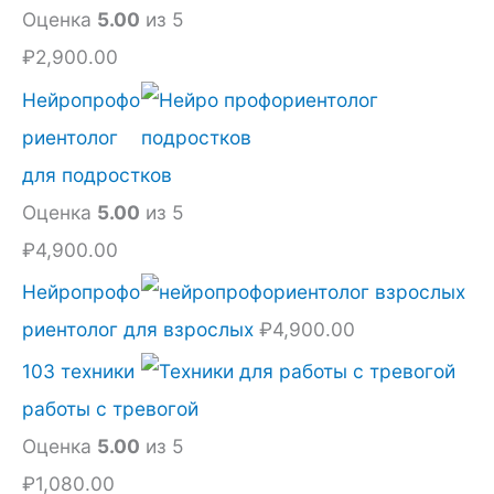
2
Оценка
5.00
из 5
,
₽
2,900.00
3
Нейропрофо
2
риентолог
0
для подростков
.
Оценка
5.00
из 5
0
₽
4,900.00
0
Нейропрофо
.
риентолог для взрослых
₽
4,900.00
103 техники
работы с тревогой
Оценка
5.00
из 5
₽
1,080.00