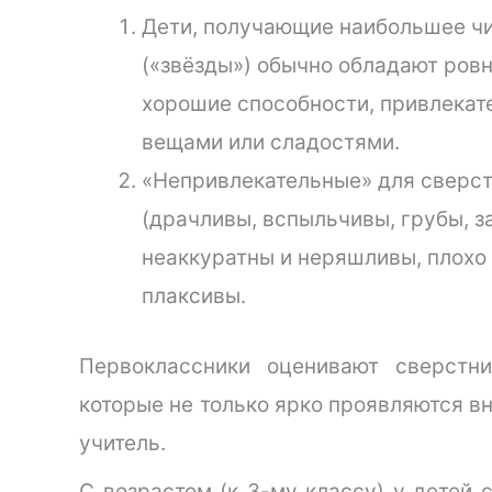
Дети, получающие наибольшее чи
(«звёзды») обычно обладают ров
хорошие способности, привлекат
вещами или сладостями.
«Непривлекательные» для сверст
(драчливы, вспыльчивы, грубы, за
неаккуратны и неряшливы, плохо 
плаксивы.
Первоклассники оценивают сверстни
которые не только ярко проявляются в
учитель.
С возрастом (к 3-му классу) у детей 