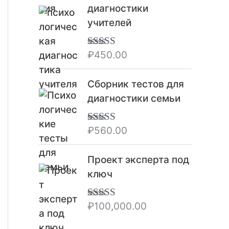
диагностики
учителей
₽
450.00
Оценка
5.00
из 5
Сборник тестов для
диагностики семьи
₽
560.00
Оценка
5.00
из 5
Проект эксперта под
ключ
₽
100,000.00
Оценка
5.00
из 5