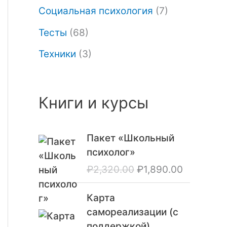
Социальная психология
(7)
Тесты
(68)
Техники
(3)
Книги и курсы
П
Т
Пакет «Школьный
е
е
психолог»
р
к
₽
2,320.00
₽
1,890.00
в
у
о
щ
Карта
н
а
самореализации (с
а
я
поддержкой)