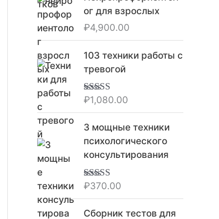
в
ог для взрослых
л
₽
4,900.00
я
л
103 техники работы с
а
тревогой
₽
2
,
₽
1,080.00
Оценка
5.00
из 5
3
2
3 мощные техники
0
психологического
.
консультирования
0
0
₽
370.00
Оценка
5.00
.
из 5
Сборник тестов для